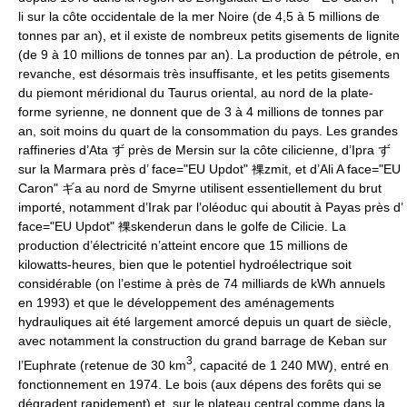
li sur la côte occidentale de la mer Noire (de 4,5 à 5 millions de
tonnes par an), et il existe de nombreux petits gisements de lignite
(de 9 à 10 millions de tonnes par an). La production de pétrole, en
revanche, est désormais très insuffisante, et les petits gisements
du piemont méridional du Taurus oriental, au nord de la plate-
forme syrienne, ne donnent que de 3 à 4 millions de tonnes par
an, soit moins du quart de la consommation du pays. Les grandes
raffineries d’Ata ず près de Mersin sur la côte cilicienne, d’Ipra ず
sur la Marmara près d’ face="EU Updot" 裸zmit, et d’Ali A face="EU
Caron" ギa au nord de Smyrne utilisent essentiellement du brut
importé, notamment d’Irak par l’oléoduc qui aboutit à Payas près d’
face="EU Updot" 裸skenderun dans le golfe de Cilicie. La
production d’électricité n’atteint encore que 15 millions de
kilowatts-heures, bien que le potentiel hydroélectrique soit
considérable (on l’estime à près de 74 milliards de kWh annuels
en 1993) et que le développement des aménagements
hydrauliques ait été largement amorcé depuis un quart de siècle,
avec notamment la construction du grand barrage de Keban sur
3
l’Euphrate (retenue de 30 km
, capacité de 1 240 MW), entré en
fonctionnement en 1974. Le bois (aux dépens des forêts qui se
dégradent rapidement) et, sur le plateau central comme dans la