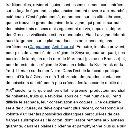
traditionnelles, olivier et figuier, sont essentiellement concentrées
sur la façade égéenne, la plus anciennement ouverte aux marchés
extérieurs. C’est également là, notamment sur les côtes thraces,
que se trouve le grand domaine de la vigne, qui produit surtout
des raisins frais et secs mais également du vin; depuis le départ
des Grecs, la vinification est un monopole d’État. La vigne déborde
aussi largement sur le plateau, dans les anciennes régions
chrétiennes (
Cappadoce
,
Anti-Taurus
). En outre, le tabac provient,
pour plus de la moitié, de la région de Smyrne, pour un quart, des
bassins de la région de la mer de Marmara (plaine de Brousse) et,
pour le reste, de la région de Samsun (deltas du Kizil Irmak et du
Ye ずil Irmak) sur la mer Noire. Dans l’est de la façade pontique
enfin, d’Ordu à Giresun et à Trébizonde, de grandes plantations
de noisetiers ont été peu à peu créées dès la seconde moitié du
e
XIX
siècle; la Turquie est, en effet, le premier producteur mondial
de noisettes, fruits que favorise, sous ce climat humide qui rend
difficile le séchage, leur conservation en coques. Une deuxième
série de cultures, de développement plus récent, correspond à la
volonté d’utiliser les possibilités climatiques particulières de ces
franges subtropicales : le coton, dont l’essor remonte aux années
quarante, dans les plaines cilicienne et pamphylienne plus que sur