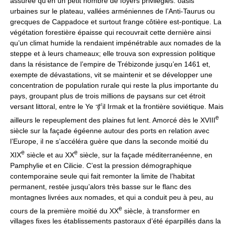
assurée qu’en un petit nombre de foyers privilégiés: oasis
urbaines sur le plateau, vallées arméniennes de l’Anti-Taurus ou
grecques de Cappadoce et surtout frange côtière est-pontique. La
végétation forestière épaisse qui recouvrait cette dernière ainsi
qu’un climat humide la rendaient impénétrable aux nomades de la
steppe et à leurs chameaux; elle trouva son expression politique
dans la résistance de l’empire de Trébizonde jusqu’en 1461 et,
exempte de dévastations, vit se maintenir et se développer une
concentration de population rurale qui reste la plus importante du
pays, groupant plus de trois millions de paysans sur cet étroit
versant littoral, entre le Ye ずil Irmak et la frontière soviétique. Mais
e
ailleurs le repeuplement des plaines fut lent. Amorcé dès le XVIII
siècle sur la façade égéenne autour des ports en relation avec
l’Europe, il ne s’accéléra guère que dans la seconde moitié du
e
e
XIX
siècle et au XX
siècle, sur la façade méditerranéenne, en
Pamphylie et en Cilicie. C’est la pression démographique
contemporaine seule qui fait remonter la limite de l’habitat
permanent, restée jusqu’alors très basse sur le flanc des
montagnes livrées aux nomades, et qui a conduit peu à peu, au
e
cours de la première moitié du XX
siècle, à transformer en
villages fixes les établissements pastoraux d’été éparpillés dans la