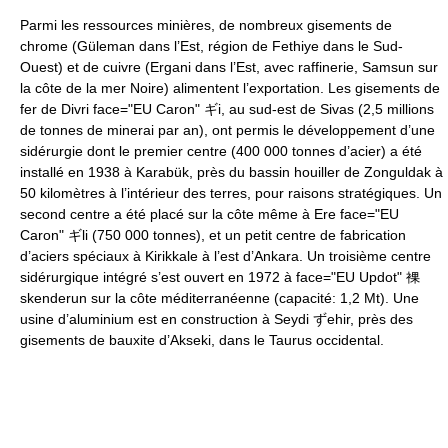
Parmi les ressources minières, de nombreux gisements de
chrome (Güleman dans l’Est, région de Fethiye dans le Sud-
Ouest) et de cuivre (Ergani dans l’Est, avec raffinerie, Samsun sur
la côte de la mer Noire) alimentent l’exportation. Les gisements de
fer de Divri face="EU Caron" ギi, au sud-est de Sivas (2,5 millions
de tonnes de minerai par an), ont permis le développement d’une
sidérurgie dont le premier centre (400 000 tonnes d’acier) a été
installé en 1938 à Karabük, près du bassin houiller de Zonguldak à
50 kilomètres à l’intérieur des terres, pour raisons stratégiques. Un
second centre a été placé sur la côte même à Ere face="EU
Caron" ギli (750 000 tonnes), et un petit centre de fabrication
d’aciers spéciaux à Kirikkale à l’est d’Ankara. Un troisième centre
sidérurgique intégré s’est ouvert en 1972 à face="EU Updot" 裸
skenderun sur la côte méditerranéenne (capacité: 1,2 Mt). Une
usine d’aluminium est en construction à Seydi ずehir, près des
gisements de bauxite d’Akseki, dans le Taurus occidental.