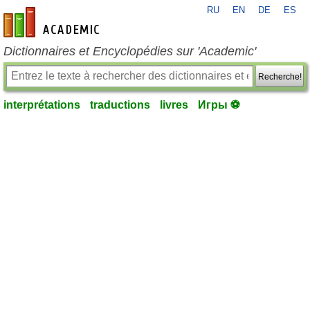
RU
EN
DE
ES
fr-academic.com
Dictionnaires et Encyclopédies sur 'Academic'
Recherche!
interprétations
traductions
livres
Игры ⚽