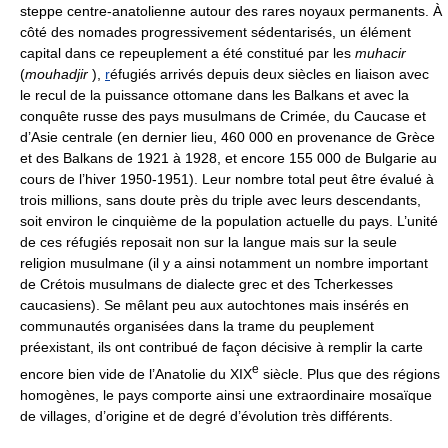
steppe centre-anatolienne autour des rares noyaux permanents. À
côté des nomades progressivement sédentarisés, un élément
capital dans ce repeuplement a été constitué par les
muhacir
(
mouhadjir
),
r
éfugiés arrivés depuis deux siècles en liaison avec
le recul de la puissance ottomane dans les Balkans et avec la
conquête russe des pays musulmans de Crimée, du Caucase et
d’Asie centrale (en dernier lieu, 460 000 en provenance de Grèce
et des Balkans de 1921 à 1928, et encore 155 000 de Bulgarie au
cours de l’hiver 1950-1951). Leur nombre total peut être évalué à
trois millions, sans doute près du triple avec leurs descendants,
soit environ le cinquième de la population actuelle du pays. L’unité
de ces réfugiés reposait non sur la langue mais sur la seule
religion musulmane (il y a ainsi notamment un nombre important
de Crétois musulmans de dialecte grec et des Tcherkesses
caucasiens). Se mêlant peu aux autochtones mais insérés en
communautés organisées dans la trame du peuplement
préexistant, ils ont contribué de façon décisive à remplir la carte
e
encore bien vide de l’Anatolie du XIX
siècle. Plus que des régions
homogènes, le pays comporte ainsi une extraordinaire mosaïque
de villages, d’origine et de degré d’évolution très différents.