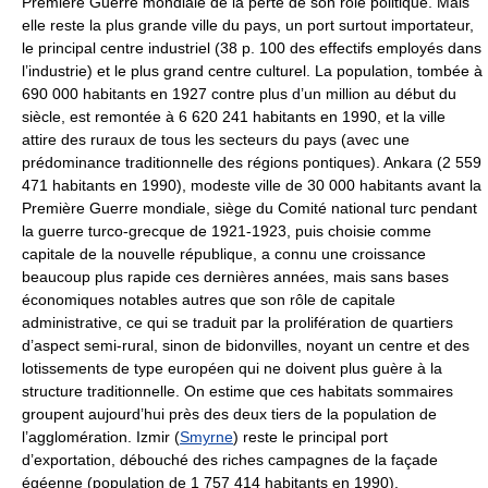
Première Guerre mondiale de la perte de son rôle politique. Mais
elle reste la plus grande ville du pays, un port surtout importateur,
le principal centre industriel (38 p. 100 des effectifs employés dans
l’industrie) et le plus grand centre culturel. La population, tombée à
690 000 habitants en 1927 contre plus d’un million au début du
siècle, est remontée à 6 620 241 habitants en 1990, et la ville
attire des ruraux de tous les secteurs du pays (avec une
prédominance traditionnelle des régions pontiques). Ankara (2 559
471 habitants en 1990), modeste ville de 30 000 habitants avant la
Première Guerre mondiale, siège du Comité national turc pendant
la guerre turco-grecque de 1921-1923, puis choisie comme
capitale de la nouvelle république, a connu une croissance
beaucoup plus rapide ces dernières années, mais sans bases
économiques notables autres que son rôle de capitale
administrative, ce qui se traduit par la prolifération de quartiers
d’aspect semi-rural, sinon de bidonvilles, noyant un centre et des
lotissements de type européen qui ne doivent plus guère à la
structure traditionnelle. On estime que ces habitats sommaires
groupent aujourd’hui près des deux tiers de la population de
l’agglomération. Izmir (
Smyrne
) reste le principal port
d’exportation, débouché des riches campagnes de la façade
égéenne (population de 1 757 414 habitants en 1990).